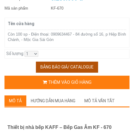
Mã sản phẩm
KF-670
Tên cửa hàng
Còn 100 sp - Điện thoại: 0909634467 - 84 đường số 16, p Hiệp Bình
Chánh, - Mộc Gia Sài Gòn
Số lượng:
BẢNG BÁO GIÁ/ CATALOGUE
THÊM VÀO GIỎ HÀNG
MÔ TẢ
HƯỚNG DẪN MUA HÀNG
MÔ TẢ VẮN TẮT
Thiết bị nhà bếp KAFF – Bếp Gas Âm KF - 670