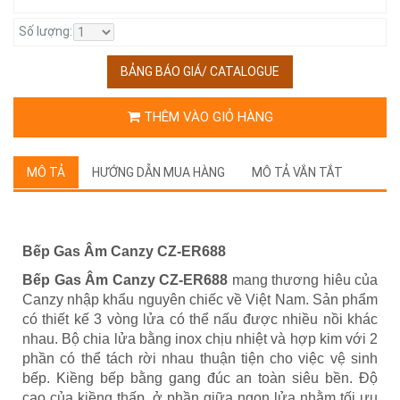
Số lượng:
BẢNG BÁO GIÁ/ CATALOGUE
THÊM VÀO GIỎ HÀNG
MÔ TẢ
HƯỚNG DẪN MUA HÀNG
MÔ TẢ VẮN TẮT
Bếp Gas Âm Canzy CZ-ER688
Bếp Gas Âm Canzy CZ-ER688
mang thương hiêu của
Canzy nhập khẩu nguyên chiếc về Việt Nam. Sản phẩm
có thiết kế 3 vòng lửa có thể nấu được nhiều nồi khác
nhau. Bộ chia lửa bằng inox chịu nhiệt và hợp kim với 2
phần có thể tách rời nhau thuận tiện cho việc vệ sinh
bếp. Kiềng bếp bằng gang đúc an toàn siêu bền. Độ
cao của kiềng thấp, ở phần giữa ngọn lửa nhằm tối ưu