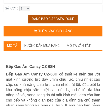
Số lượng:
BẢNG BÁO GIÁ/ CATALOGUE
THÊM VÀO GIỎ HÀNG
MÔ TẢ
HƯỚNG DẪN MUA HÀNG
MÔ TẢ VẮN TẮT
Bếp Gas Âm Canzy CZ-68H
Bếp Gas Âm Canzy CZ-68H
có thiết kế hiện đại với
mặt kính cường lực dày 8mm chịu lực, chịu nhiệt cao
cấp, có khả năng chịu lực, chịu nhiệt rất tốt, đặc biệt là
khả năng chịu sốc nhiệt cao nên hạn chế tối đa khả
năng bễ vỡ, song song đó thì mặt kính màu đen còn làm
cho bếp và không gian bếp của gia đình gia chủ thêm
phần sang trọng và hiện đại hơn. Kiềng bếp làm bằng