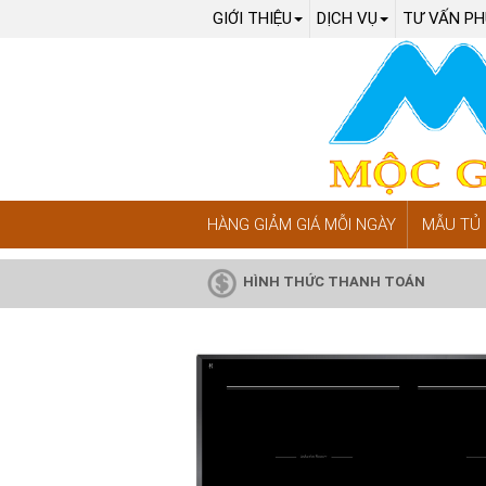
GIỚI THIỆU
DỊCH VỤ
TƯ VẤN PH
HÀNG GIẢM GIÁ MỖI NGÀY
MẪU TỦ 
HÌNH THỨC THANH TOÁN