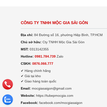
CÔNG TY TNHH MỘC GIA SÀI GÒN
Địa chỉ:
84 Đường số 16, phường Hiệp Bình, TP.HCM
Chủ sở hữu:
Cty TNHH Mộc Gia Sài Gòn
MST:
0313142355
Hotline:
0981.784.739
Zalo
CSKH:
0876.066.777
✔ Hàng chính hãng
✔ Giá tại kho
✔ Giao hàng toàn quốc
Email:
mocgiasaigon@gmail.com
Website:
https://tubepmocgia.com
Facebook:
facebook.com/mocgiasaigon