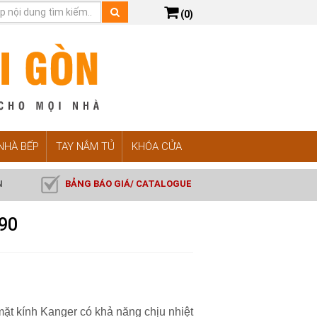
(0)
 NHÀ BẾP
TAY NẮM TỦ
KHÓA CỬA
N
BẢNG BÁO GIÁ/ CATALOGUE
R90
ặt kính Kanger có khả năng chịu nhiệt