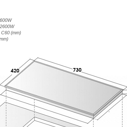
 2600W
r 2600W
x C60 (mm)
(mm)