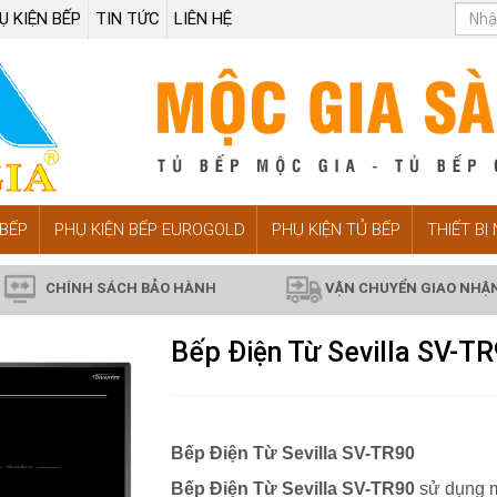
Ụ KIỆN BẾP
TIN TỨC
LIÊN HỆ
BẾP
PHỤ KIỆN BẾP EUROGOLD
PHỤ KIỆN TỦ BẾP
THIẾT BỊ
CHÍNH SÁCH BẢO HÀNH
VẬN CHUYỂN GIAO NHẬ
Bếp Điện Từ Sevilla SV-T
Bếp Điện Từ Sevilla SV-TR90
Bếp Điện Từ Sevilla SV-TR90
sử dụng m