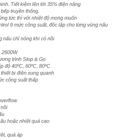
minh. Tiết kiệm lên tới 35% điện năng
i bếp truyền thống.
ứng tức thì với nhiệt độ mong muốn
ntrol 9 mức công suất, độc lập cho từng vùng nấu
 nấu chỉ nóng khi có nồi
ax 2600W
ương trình Stop & Go
p độ 40ºC, 60ºC, 80ºC
thiết bị điện xung quanh
ức công suất thấp
overflow
 nồi
ấu
 nấu hoặc nhiệt quá cao
iệt, quá áp