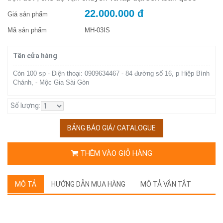
22.000.000 đ
Giá sản phẩm
Mã sản phẩm
MH-03IS
Tên cửa hàng
Còn 100 sp - Điện thoại: 0909634467 - 84 đường số 16, p Hiệp Bình
Chánh, - Mộc Gia Sài Gòn
Số lượng:
BẢNG BÁO GIÁ/ CATALOGUE
THÊM VÀO GIỎ HÀNG
MÔ TẢ
HƯỚNG DẪN MUA HÀNG
MÔ TẢ VẮN TẮT