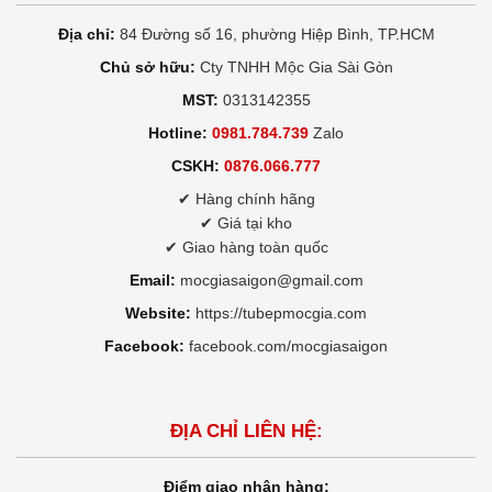
Địa chỉ:
84 Đường số 16, phường Hiệp Bình, TP.HCM
Chủ sở hữu:
Cty TNHH Mộc Gia Sài Gòn
MST:
0313142355
Hotline:
0981.784.739
Zalo
CSKH:
0876.066.777
✔ Hàng chính hãng
✔ Giá tại kho
✔ Giao hàng toàn quốc
Email:
mocgiasaigon@gmail.com
Website:
https://tubepmocgia.com
Facebook:
facebook.com/mocgiasaigon
ĐỊA CHỈ LIÊN HỆ:
Điểm giao nhận hàng: