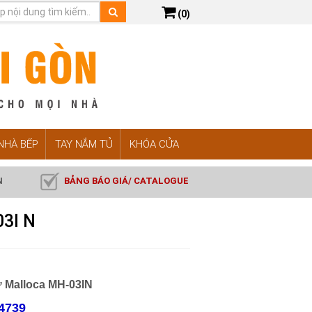
(0)
 NHÀ BẾP
TAY NẮM TỦ
KHÓA CỬA
N
BẢNG BÁO GIÁ/ CATALOGUE
03I N
 Malloca MH-03IN
4739