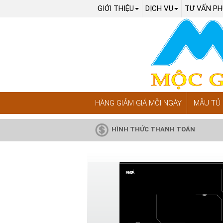
GIỚI THIỆU
DỊCH VỤ
TƯ VẤN PH
HÀNG GIẢM GIÁ MỖI NGÀY
MẪU TỦ 
HÌNH THỨC THANH TOÁN