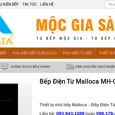
Ụ KIỆN BẾP
TIN TỨC
LIÊN HỆ
BẾP
PHỤ KIỆN BẾP EUROGOLD
PHỤ KIỆN TỦ BẾP
THIẾT BỊ
CHÍNH SÁCH BẢO HÀNH
VẬN CHUYỂN GIAO NHẬ
Bếp Điện Từ Malloca MH-
Thiết bị nhà bếp Malloca -
Bếp Điện Từ
093.943.1088
098.178.
Liên hệ:
hoặc