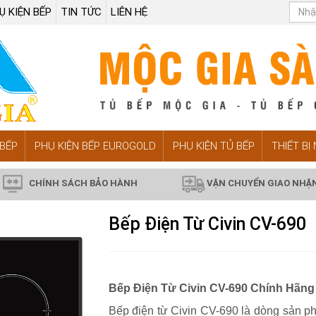
Ụ KIỆN BẾP
TIN TỨC
LIÊN HỆ
BẾP
PHỤ KIỆN BẾP EUROGOLD
PHỤ KIỆN TỦ BẾP
THIẾT BỊ
CHÍNH SÁCH BẢO HÀNH
VẬN CHUYỂN GIAO NHẬ
Bếp Điện Từ Civin CV-690
Bếp Điện Từ Civin CV-690 Chính Hãng
Bếp điện từ Civin CV-690 là dòng sản p