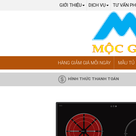
GIỚI THIỆU
DỊCH VỤ
TƯ VẤN PH
HÀNG GIẢM GIÁ MỖI NGÀY
MẪU TỦ 
HÌNH THỨC THANH TOÁN