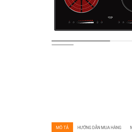
MÔ TẢ
HƯỚNG DẪN MUA HÀNG