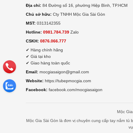
Địa chỉ:
84 Đường số 16, phường Hiệp Bình, TP.HCM
Chủ sở hữu:
Cty TNHH Mộc Gia Sài Gòn
MST:
0313142355
Hotline:
0981.784.739
Zalo
CSKH:
0876.066.777
✔ Hàng chính hãng
✔ Giá tại kho
✔ Giao hàng toàn quốc
Email:
mocgiasaigon@gmail.com
Website:
https://tubepmocgia.com
Facebook:
facebook.com/mocgiasaigon
Mộc Gia 
Mộc Gia Sài Gòn là đơn vị chuyên cung cấp tay nắm tủ bế
vụ