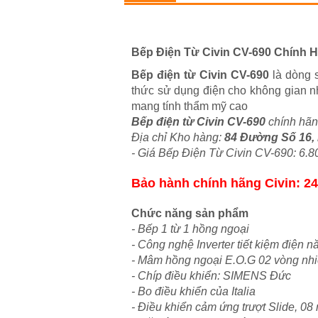
Bếp Điện Từ Civin CV-690 Chính 
Bếp điện từ Civin CV-690
là dòng 
thức sử dụng điện cho không gian nh
mang tính thẩm mỹ cao
Bếp điện từ Civin CV-690
c
hính hãn
Địa chỉ Kho hàng:
84 Đường Số 16,
- Giá Bếp Điện Từ Civin CV-690: 6.
Bảo hành chính hãng Civin: 24
Chức năng sản phẩm
- Bếp 1 từ 1 hồng ngoại
- Công nghệ Inverter tiết kiệm điện n
- Mâm hồng ngoại E.O.G 02 vòng nhi
- Chíp điều khiển: SIMENS Đức
- Bo điều khiển của Italia
- Điều khiển cảm ứng trượt Slide, 08