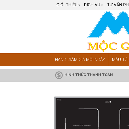
GIỚI THIỆU
DỊCH VỤ
TƯ VẤN PH
HÀNG GIẢM GIÁ MỖI NGÀY
MẪU TỦ 
HÌNH THỨC THANH TOÁN