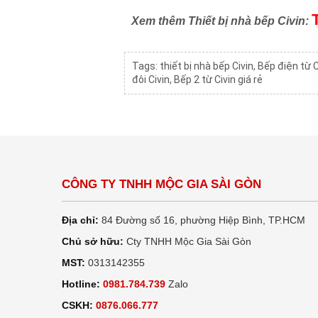
Xem thêm Thiết bị nhà bếp Civin:
Tags:
thiết bị nhà bếp Civin
,
Bếp điện từ C
đôi Civin
,
Bếp 2 từ Civin giá rẻ
CÔNG TY TNHH MỘC GIA SÀI GÒN
Địa chỉ:
84 Đường số 16, phường Hiệp Bình, TP.HCM
Chủ sở hữu:
Cty TNHH Mộc Gia Sài Gòn
MST:
0313142355
Hotline:
0981.784.739
Zalo
CSKH:
0876.066.777