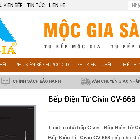
Ụ KIỆN BẾP
TIN TỨC
LIÊN HỆ
BẾP
PHỤ KIỆN BẾP EUROGOLD
PHỤ KIỆN TỦ BẾP
THIẾT BỊ
CHÍNH SÁCH BẢO HÀNH
VẬN CHUYỂN GIAO NHẬ
Bếp Điện Từ Civin CV-668
Thiết bị nhà bếp Civin - Bếp Điện Từ C
Bếp Điện Từ Civin CV-668
giúp cho khô