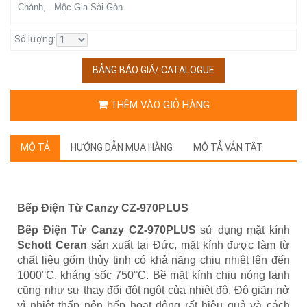
Chánh, - Mộc Gia Sài Gòn
Số lượng:
BẢNG BÁO GIÁ/ CATALOGUE
THÊM VÀO GIỎ HÀNG
MÔ TẢ
HƯỚNG DẪN MUA HÀNG
MÔ TẢ VẮN TẮT
Bếp Điện Từ Canzy CZ-970PLUS
Bếp Điện Từ Canzy CZ-970PLUS
sử dụng mặt kính
Schott Ceran
sản xuất tại Đức, mặt kính được làm từ
chất liệu gốm thủy tinh có khả năng chịu nhiệt lên đến
1000°C, kháng sốc 750°C. Bề mặt kính chịu nóng lạnh
cũng như sự thay đổi đột ngột của nhiệt độ. Độ giãn nở
vì nhiệt thấp nên bếp hoạt động rất hiệu quả và cách