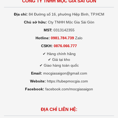
CÔNG TY TNHH MỘC GIA SÀI GÒN
Địa chỉ:
84 Đường số 16, phường Hiệp Bình, TP.HCM
Chủ sở hữu:
Cty TNHH Mộc Gia Sài Gòn
MST:
0313142355
Hotline:
0981.784.739
Zalo
CSKH:
0876.066.777
✔ Hàng chính hãng
✔ Giá tại kho
✔ Giao hàng toàn quốc
Email:
mocgiasaigon@gmail.com
Website:
https://tubepmocgia.com
Facebook:
facebook.com/mocgiasaigon
ĐỊA CHỈ LIÊN HỆ: