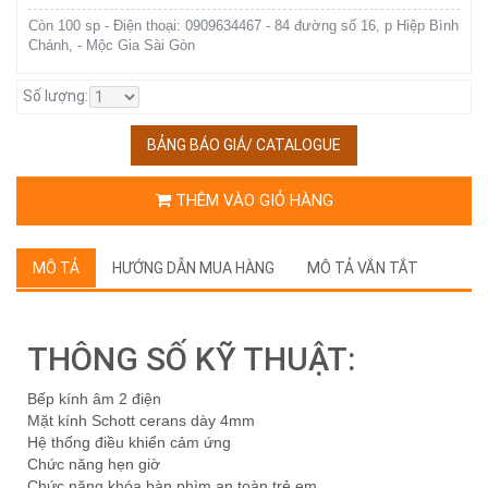
Còn 100 sp - Điện thoại: 0909634467 - 84 đường số 16, p Hiệp Bình
Chánh, - Mộc Gia Sài Gòn
Số lượng:
BẢNG BÁO GIÁ/ CATALOGUE
THÊM VÀO GIỎ HÀNG
MÔ TẢ
HƯỚNG DẪN MUA HÀNG
MÔ TẢ VẮN TẮT
THÔNG SỐ KỸ THUẬT:
Bếp kính âm 2 điện
Mặt kính Schott cerans dày 4mm
Hệ thống điều khiển cảm ứng
Chức năng hẹn giờ
Chức năng khóa bàn phìm an toàn trẻ em