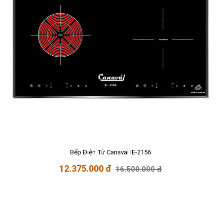
Bếp Điện Từ Canaval IE-2156
12.375.000 đ
16.500.000 đ