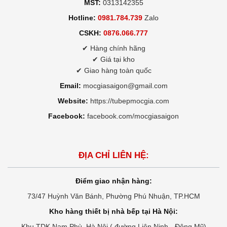
MST:
0313142355
Hotline:
0981.784.739
Zalo
CSKH:
0876.066.777
✔ Hàng chính hãng
✔ Giá tại kho
✔ Giao hàng toàn quốc
Email:
mocgiasaigon@gmail.com
Website:
https://tubepmocgia.com
Facebook:
facebook.com/mocgiasaigon
ĐỊA CHỈ LIÊN HỆ:
Điểm giao nhận hàng:
73/47 Huỳnh Văn Bánh, Phường Phú Nhuận, TP.HCM
Kho hàng thiết bị nhà bếp tại Hà Nội:
Khu TDK Nam Phù, Hà Nội ( đường Liên Ninh - Đông Mỹ)