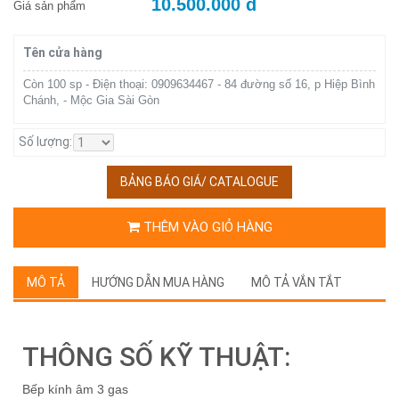
10.500.000 đ
Giá sản phẩm
Tên cửa hàng
Còn 100 sp - Điện thoại: 0909634467 - 84 đường số 16, p Hiệp Bình
Chánh, - Mộc Gia Sài Gòn
Số lượng:
BẢNG BÁO GIÁ/ CATALOGUE
THÊM VÀO GIỎ HÀNG
MÔ TẢ
HƯỚNG DẪN MUA HÀNG
MÔ TẢ VẮN TẮT
THÔNG SỐ KỸ THUẬT:
Bếp kính âm 3 gas