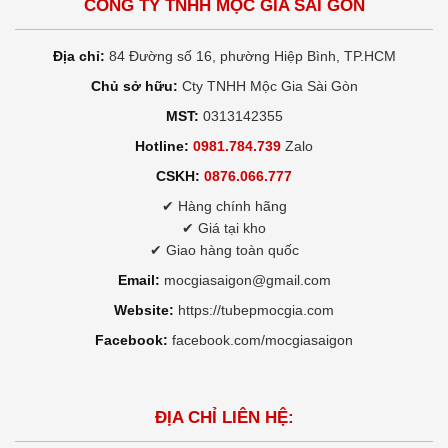
CÔNG TY TNHH MỘC GIA SÀI GÒN
Địa chỉ:
84 Đường số 16, phường Hiệp Bình, TP.HCM
Chủ sở hữu:
Cty TNHH Mộc Gia Sài Gòn
MST:
0313142355
Hotline:
0981.784.739
Zalo
CSKH:
0876.066.777
✔ Hàng chính hãng
✔ Giá tại kho
✔ Giao hàng toàn quốc
Email:
mocgiasaigon@gmail.com
Website:
https://tubepmocgia.com
Facebook:
facebook.com/mocgiasaigon
ĐỊA CHỈ LIÊN HỆ: