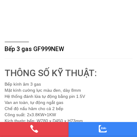
Bếp 3 gas GF999NEW
THÔNG SỐ KỸ THUẬT:
Bếp kính âm 3 gas
Mặt kính cường lực màu đen, dày 8mm
Hệ thống đánh lửa tự động bằng pin 1.5V
Van an toàn, tự động ngắt gas
Chế độ nấu hâm cho cả 2 bếp
Công suất: 2x3.8KW+1KW
Kích thước bếp: W780 x D450 x H73mm
Kích thước lỗ đá: W680xD380mm
Lắp ráp tại Việt Nam theo bản quyền Malloca