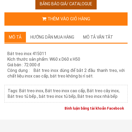
BẢNG BÁO GIÁ/ CATALOGUE
THÊM VÀO GIỎ HÀNG
MÔ TẢ
HƯỚNG DẪN MUA HÀNG
MÔ TẢ VẮN TẮT
Bát treo inox 415011
Kích thước sản phẩm: W60 x D60 x H50
Giá bán : 72.000 đ
Công dụng : Bát treo inox dùng để bắt 2 đầu thanh treo, với
chất liệu inox cao cấp, bát treo không bị rỉ sét.
Tags:
Bát treo inox
,
Bát treo inox cao cấp
,
Bát treo cây inox
,
Bát treo tủ bếp.
,
bát treo inox tủ bếp
,
Bát treo inox nhà bếp
Bình luận bằng tài khoản Facebook