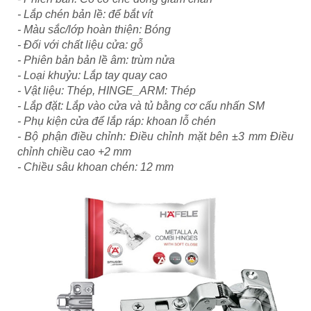
- Lắp chén bản lề: để bắt vít
- Màu sắc/lớp hoàn thiện: Bóng
- Đối với chất liệu cửa: gỗ
- Phiên bản bản lề âm: trùm nửa
- Loại khuỷu: Lắp tay quay cao
- Vật liệu: Thép, HINGE_ARM: Thép
- Lắp đặt: Lắp vào cửa và tủ bằng cơ cấu nhấn SM
- Phụ kiện cửa để lắp ráp: khoan lỗ chén
- Bộ phận điều chỉnh: Điều chỉnh mặt bên ±3 mm Điều
chỉnh chiều cao +2 mm
- Chiều sâu khoan chén: 12 mm