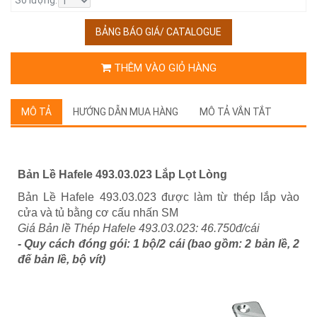
BẢNG BÁO GIÁ/ CATALOGUE
THÊM VÀO GIỎ HÀNG
MÔ TẢ
HƯỚNG DẪN MUA HÀNG
MÔ TẢ VẮN TẮT
Bản Lề Hafele 493.03.023 Lắp Lọt Lòng
Bản Lề Hafele 493.03.023 được làm từ thép lắp vào
cửa và tủ bằng cơ cấu nhấn SM
Giá Bản lề Thép Hafele 493.03.023: 46.750đ/cái
- Quy cách đóng gói: 1 bộ/2 cái (bao gồm: 2 bản lề, 2
đế bản lề, bộ vít)